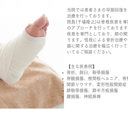
当院では患者さまの早期回復を
治療を行っております。
院長(千場隆之)は脊椎疾患を
のアプローチを行っております
疾患を専門としており、膝の関
ります。怪我による骨折治療や
器に関する治療を幅広く行って
いてもご相談ください。
【主な疾患例】
骨折、脱臼、靭帯損傷
脊髄損傷、椎間板ヘルニア、脊
関節リウマチ、変形性股関節症
膝靭帯損傷、膝半月板損傷
腱損傷、神経麻痺